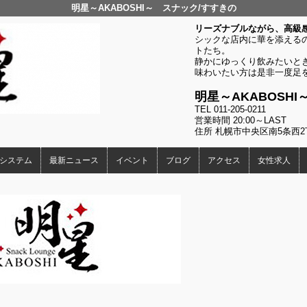
明星～AKABOSHI～ スナック/すすきの
リーズナブルながら、高級
シックな店内に華を添える
トたち。
静かにゆっくり飲みたいと
味わいたい方は是非一度足
明星～AKABOSHI
TEL 011-205-0211
営業時間 20:00～LAST
住所 札幌市中央区南5条西
システム
最新ニュース
イベント
ブログ
アクセス
女性求人