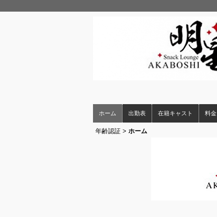
ホーム
出勤表
在籍キャスト
料金
年齢認証
>
ホーム